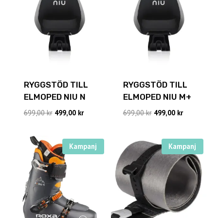
RYGGSTÖD TILL
RYGGSTÖD TILL
ELMOPED NIU N
ELMOPED NIU M+
Det
Det
Det
Det
699,00
kr
499,00
kr
699,00
kr
499,00
kr
ursprungliga
nuvarande
ursprungliga
nuvarande
priset
priset
priset
priset
var:
är:
var:
är:
Kampanj
Kampanj
699,00 kr.
499,00 kr.
699,00 kr.
499,00 kr.