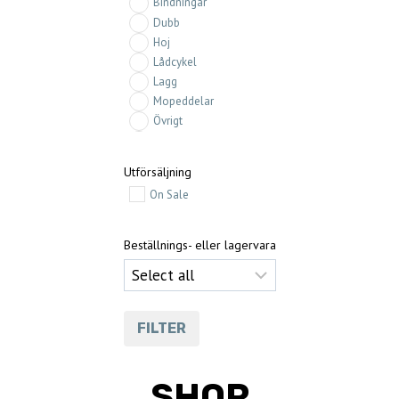
Bindningar
Dubb
Hoj
Lådcykel
Lagg
Mopeddelar
Övrigt
Pjäxor
Telemark
Utförsäljning
Tillbehör
On Sale
Utförsäljning
Verkstad
Beställnings- eller lagervara
FILTER
SHOP