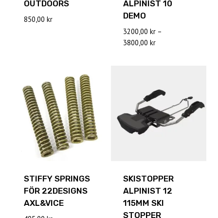
OUTDOORS
ALPINIST 10
DEMO
850,00
kr
3200,00
kr
–
Prisintervall:
3800,00
kr
3200,00 kr
till
3800,00 kr
STIFFY SPRINGS
SKISTOPPER
FÖR 22DESIGNS
ALPINIST 12
AXL&VICE
115MM SKI
STOPPER