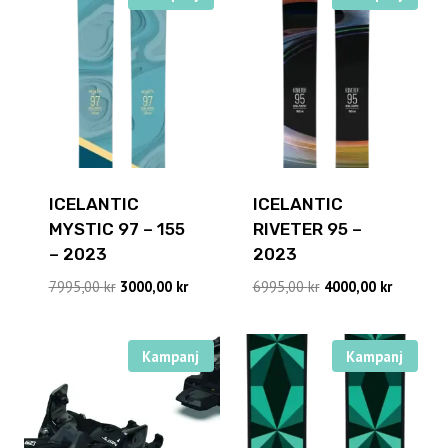
ICELANTIC
ICELANTIC
MYSTIC 97 – 155
RIVETER 95 –
– 2023
2023
Det
Det
Det
Det
7995,00
kr
3000,00
kr
6995,00
kr
4000,00
kr
ursprungliga
nuvarande
ursprungliga
nuvaran
priset
priset
priset
priset
var:
är:
var:
är:
Kampanj
Kampanj
7995,00 kr.
3000,00 kr.
6995,00 kr.
4000,00 k