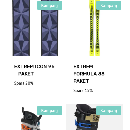
var:
är:
Kampanj
Kampanj
6499,00 kr.
4875,00 k
EXTREM ICON 96
EXTREM
– PAKET
FORMULA 88 –
PAKET
Spara 20%
Spara 15%
Kampanj
Kampanj