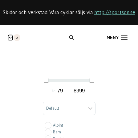
Skip
to
Skidor och verkstad. Våra cyklar säljs via
http://sportson.se
content
MENY
0
kr
-
Minimum Price
Maximum Price
Sort Products
Alpint
Barn