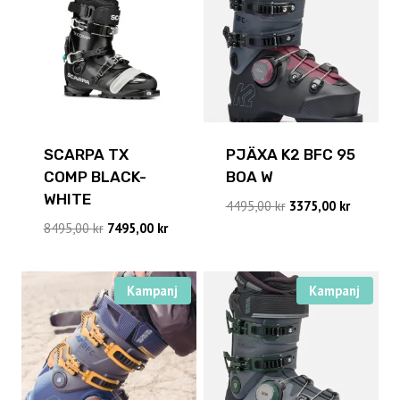
SCARPA TX
PJÄXA K2 BFC 95
COMP BLACK-
BOA W
WHITE
Det
Det
4495,00
kr
3375,00
kr
ursprungliga
nuvaran
Det
Det
8495,00
kr
7495,00
kr
priset
priset
ursprungliga
nuvarande
var:
är:
priset
priset
4495,00 kr.
3375,00 k
var:
är:
Kampanj
Kampanj
8495,00 kr.
7495,00 kr.