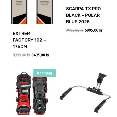
SCARPA TX PRO
BLACK – POLAR
BLUE 2025
Det
Det
7995,00
kr
6995,00
kr
EXTREM
ursprungliga
nuvaran
FACTORY 102 –
priset
priset
176CM
var:
är:
7995,00 kr.
6995,00 k
Det
Det
8999,00
kr
6495,00
kr
ursprungliga
nuvarande
priset
priset
var:
är:
Kampanj
8999,00 kr.
6495,00 kr.