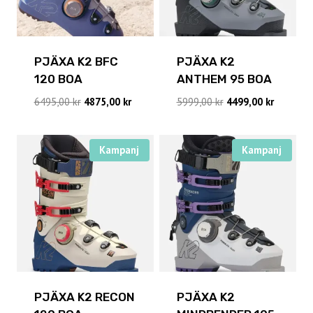
PJÄXA K2 BFC
PJÄXA K2
120 BOA
ANTHEM 95 BOA
Det
Det
Det
Det
6495,00
kr
4875,00
kr
5999,00
kr
4499,00
kr
ursprungliga
nuvarande
ursprungliga
nuvaran
priset
priset
priset
priset
var:
är:
var:
är:
Kampanj
Kampanj
6495,00 kr.
4875,00 kr.
5999,00 kr.
4499,00 k
PJÄXA K2 RECON
PJÄXA K2