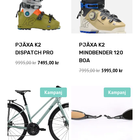
PJÄXA K2
PJÄXA K2
DISPATCH PRO
MINDBENDER 120
BOA
Det
Det
9995,00
kr
7495,00
kr
ursprungliga
nuvarande
Det
Det
7995,00
kr
5995,00
kr
priset
priset
ursprungliga
nuvaran
var:
är:
priset
priset
9995,00 kr.
7495,00 kr.
var:
är:
Kampanj
Kampanj
7995,00 kr.
5995,00 k