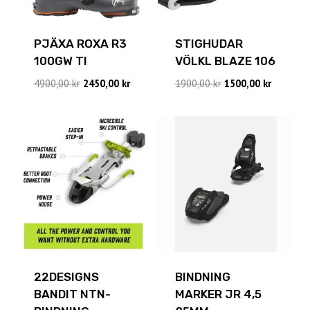
PJÄXA ROXA R3
STIGHUDAR
100GW TI
VÖLKL BLAZE 106
Det
Det
Det
Det
4900,00
kr
2450,00
kr
1900,00
kr
1500,00
kr
ursprungliga
nuvarande
ursprungliga
nuvaran
priset
priset
priset
priset
var:
är:
var:
är:
4900,00 kr.
2450,00 kr.
1900,00 kr.
1500,00 k
22DESIGNS
BINDNING
BANDIT NTN-
MARKER JR 4,5