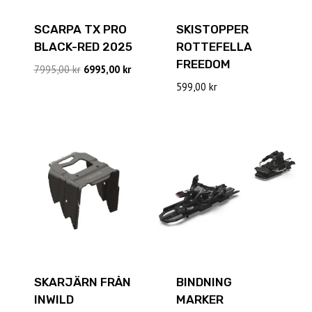
SCARPA TX PRO
SKISTOPPER
BLACK-RED 2025
ROTTEFELLA
FREEDOM
Det
Det
7995,00
kr
6995,00
kr
ursprungliga
nuvarande
599,00
kr
priset
priset
var:
är:
7995,00 kr.
6995,00 kr.
SKARJÄRN FRÅN
BINDNING
INWILD
MARKER