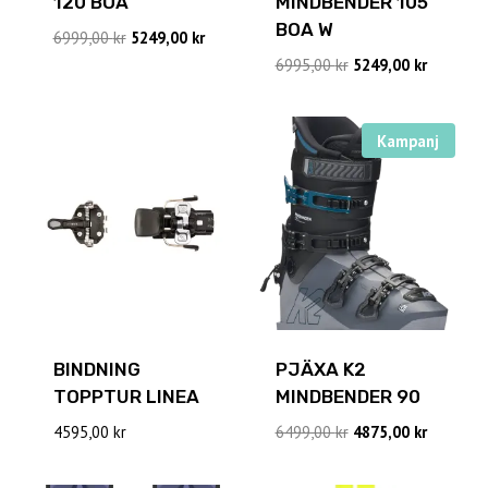
120 BOA
MINDBENDER 105
BOA W
Det
Det
6999,00
kr
5249,00
kr
ursprungliga
nuvarande
Det
Det
6995,00
kr
5249,00
kr
priset
priset
ursprungliga
nuvaran
var:
är:
priset
priset
6999,00 kr.
5249,00 kr.
var:
är:
Kampanj
6995,00 kr.
5249,00 k
BINDNING
PJÄXA K2
TOPPTUR LINEA
MINDBENDER 90
Det
Det
4595,00
kr
6499,00
kr
4875,00
kr
ursprungliga
nuvaran
priset
priset