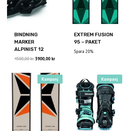
BINDNING
EXTREM FUSION
MARKER
95 – PAKET
ALPINIST 12
Spara 20%
Det
Det
4500,00
kr
3900,00
kr
ursprungliga
nuvarande
priset
priset
var:
är:
Kampanj
Kampanj
4500,00 kr.
3900,00 kr.