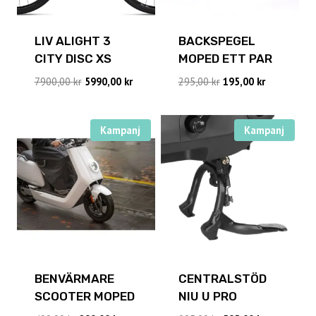
LIV ALIGHT 3
BACKSPEGEL
CITY DISC XS
MOPED ETT PAR
Det
Det
Det
Det
7900,00
kr
5990,00
kr
295,00
kr
195,00
kr
ursprungliga
nuvarande
ursprungliga
nuvarande
priset
priset
priset
priset
var:
är:
var:
är:
Kampanj
Kampanj
7900,00 kr.
5990,00 kr.
295,00 kr.
195,00 kr.
BENVÄRMARE
CENTRALSTÖD
SCOOTER MOPED
NIU U PRO