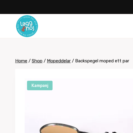
Skip
to
content
Home
/
Shop
/
Mopeddelar
/
Backspegel moped ett par
Kampanj