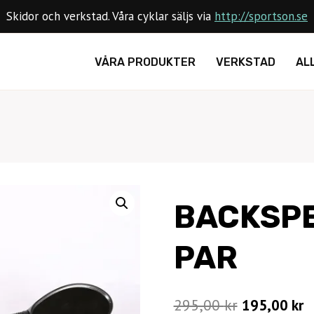
Skidor och verkstad. Våra cyklar säljs via
http://sportson.se
VÅRA PRODUKTER
VERKSTAD
AL
BACKSPE
PAR
Det
D
295,00
kr
195,00
kr