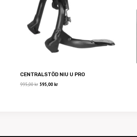
CENTRALSTÖD NIU U PRO
Det
Det
995,00
kr
595,00
kr
ursprungliga
nuvarande
priset
priset
var:
är:
995,00 kr.
595,00 kr.