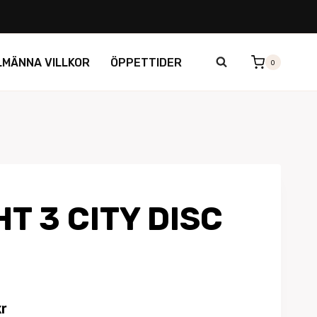
LMÄNNA VILLKOR
ÖPPETTIDER
0
HT 3 CITY DISC
Det
kr