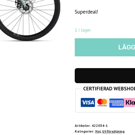
ursprungl
Superdeal!
priset
var:
1 i lager
7900,00 k
Liv
LÄGG
Alight
3
City
Disc
XS
CERTIFIERAD WEBSHO
mängd
Artikelnr:
422034-1
Kategorier:
Hoj
,
Utförsäljning