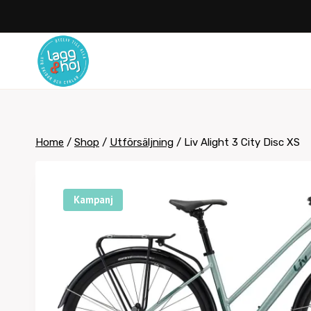
Skip
to
content
Home
/
Shop
/
Utförsäljning
/
Liv Alight 3 City Disc XS
Kampanj