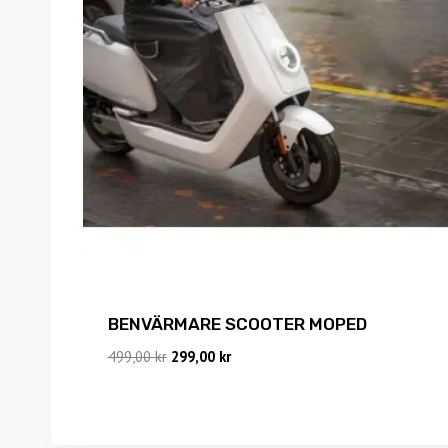
BENVÄRMARE SCOOTER MOPED
Det
Det
499,00
kr
299,00
kr
ursprungliga
nuvarande
priset
priset
var:
är:
499,00 kr.
299,00 kr.