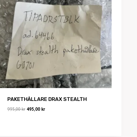
PAKETHÅLLARE DRAX STEALTH
Det
Det
995,00
kr
495,00
kr
ursprungliga
nuvarande
priset
priset
var:
är:
995,00 kr.
495,00 kr.