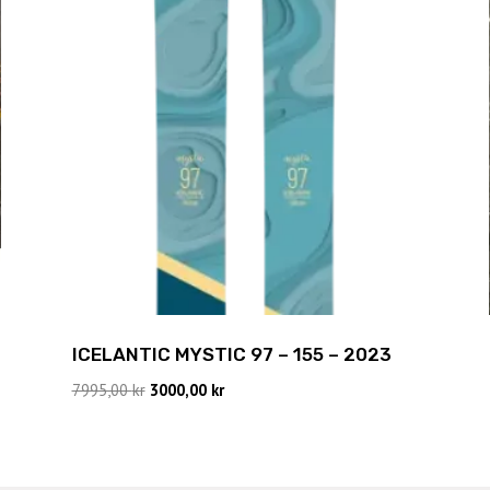
ICELANTIC MYSTIC 97 – 155 – 2023
Det
Det
7995,00
kr
3000,00
kr
ursprungliga
nuvarande
priset
priset
var:
är:
7995,00 kr.
3000,00 kr.