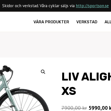
Skidor och verkstad. Våra cyklar säljs via
http://sportson.se
VÅRA PRODUKTER
VERKSTAD
AL
LIV ALIG
XS
Det
7900,00
kr
5990,00