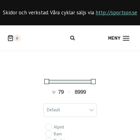
Skip
to
Skidor och verkstad. Våra cyklar säljs via
http://sportson.se
content
MENY
0
kr
-
Minimum Price
Maximum Price
Sort Products
Alpint
Barn