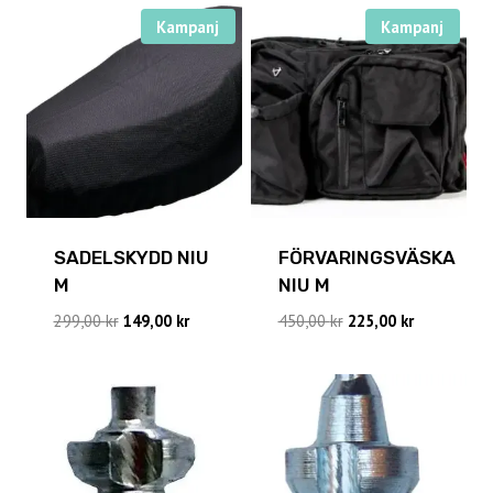
Kampanj
Kampanj
SADELSKYDD NIU
FÖRVARINGSVÄSKA
M
NIU M
Det
Det
Det
Det
299,00
kr
149,00
kr
450,00
kr
225,00
kr
ursprungliga
nuvarande
ursprungliga
nuvarande
priset
priset
priset
priset
var:
är:
var:
är:
299,00 kr.
149,00 kr.
450,00 kr.
225,00 kr.