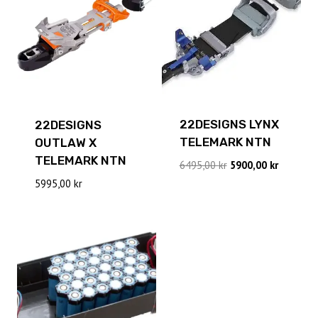
22DESIGNS LYNX
22DESIGNS
TELEMARK NTN
OUTLAW X
TELEMARK NTN
Det
Det
6495,00
kr
5900,00
kr
ursprungliga
nuvaran
5995,00
kr
priset
priset
var:
är:
6495,00 kr.
5900,00 k