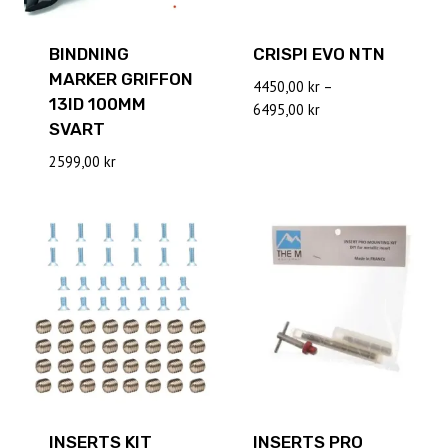
BINDNING
CRISPI EVO NTN
MARKER GRIFFON
4450,00
kr
–
13ID 100MM
Prisintervall:
6495,00
kr
SVART
4450,00 kr
till
2599,00
kr
6495,00 kr
INSERTS KIT
INSERTS PRO