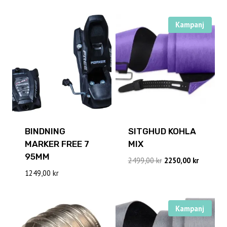
Kampanj
BINDNING
SITGHUD KOHLA
MARKER FREE 7
MIX
95MM
Det
Det
2499,00
kr
2250,00
kr
ursprungliga
nuvaran
1249,00
kr
priset
priset
var:
är:
2499,00 kr.
2250,00 k
Kampanj