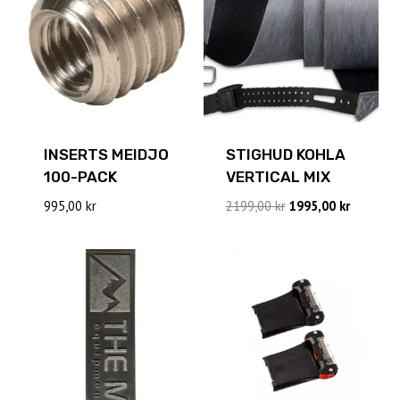
INSERTS MEIDJO
STIGHUD KOHLA
100-PACK
VERTICAL MIX
Det
Det
995,00
kr
2199,00
kr
1995,00
kr
ursprungliga
nuvaran
priset
priset
var:
är:
2199,00 kr.
1995,00 k