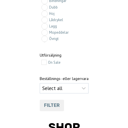
Bindningar
Dubb
Hoj
Lådcykel
Lagg
Mopeddelar
Övrigt
Pjäxor
Telemark
Utförsäljning
Tillbehör
On Sale
Utförsäljning
Verkstad
Beställnings- eller lagervara
FILTER
SHOP