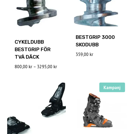
BESTGRIP 3000
CYKELDUBB
SKODUBB
BESTGRIP FÖR
359,00
kr
TVÅ DÄCK
Prisintervall:
800,00
kr
–
3295,00
kr
800,00 kr
till
3295,00 kr
Kampanj