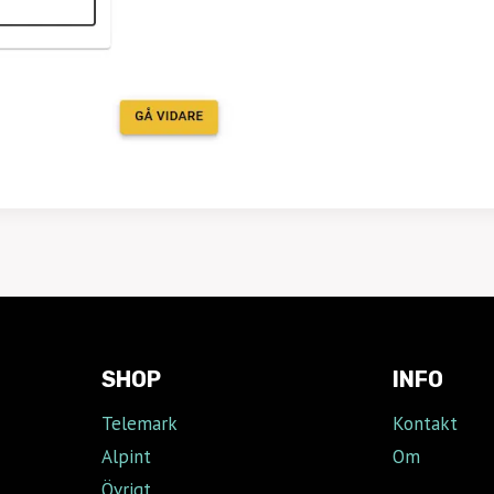
SHOP
INFO
Telemark
Kontakt
Alpint
Om
Övrigt