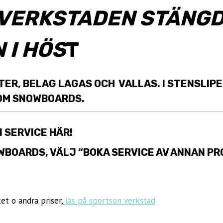
IDVERKSTADEN STÄNG
 I HÖS
T
ER, BELAG LAGAS OCH VALLAS. I STENSLIPEN
 OM SNOWBOARDS.
N SERVICE HÄR!
WBOARDS, VÄLJ “BOKA SERVICE AV ANNAN P
et o andra priser,
läs på sportson verkstad