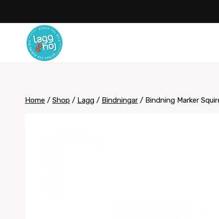
Skip
to
content
Home
/
Shop
/
Lagg
/
Bindningar
/
Bindning Marker Squi