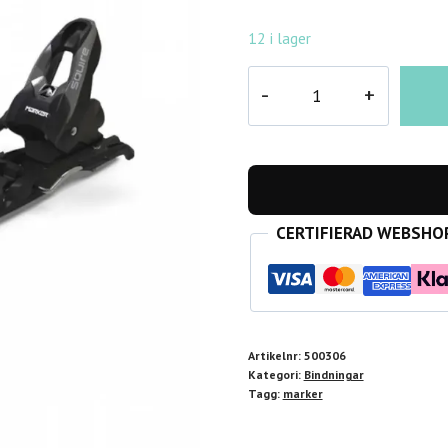
12 i lager
Bindning
Marker
Squire
10
85mm
mängd
CERTIFIERAD WEBSHO
Artikelnr:
500306
Kategori:
Bindningar
Tagg:
marker