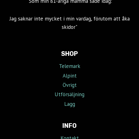
"Som min 81-åriga mamma sade idag:
Jag saknar inte mycket i min vardag, förutom att åka
skidor"
SHOP
Telemark
Alpint
Övrigt
Utförsäljning
Lagg
INFO
Kontakt