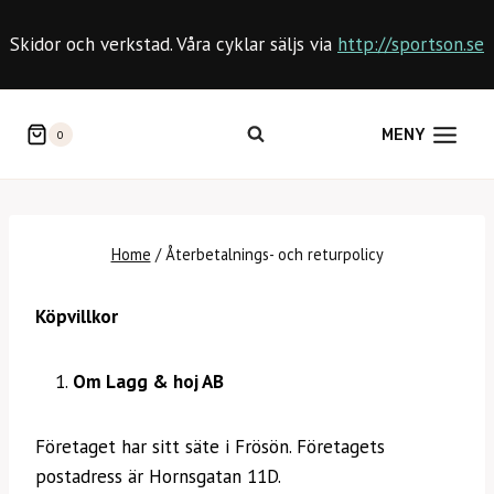
Skip
to
Skidor och verkstad. Våra cyklar säljs via
http://sportson.se
content
MENY
0
Home
/
Återbetalnings- och returpolicy
Köpvillkor
Om Lagg & hoj AB
Företaget har sitt säte i Frösön. Företagets
postadress är Hornsgatan 11D.