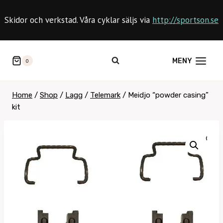
Skip
to
Skidor och verkstad. Våra cyklar säljs via
http://sportson.se
content
MENY
0
Home
/
Shop
/
Lagg
/
Telemark
/
Meidjo “powder casing”
kit