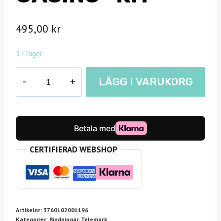
495,00
kr
3 i lager
Meidjo
LÄGG I VARUKORG
"powder
casing"
kit
mängd
CERTIFIERAD WEBSHOP
Artikelnr:
3760102001196
Kategorier:
Bindningar
,
Telemark