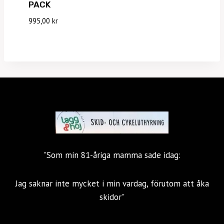
PACK
995,00
kr
"Som min 81-åriga mamma sade idag:
Jag saknar inte mycket i min vardag, förutom att åka
skidor"