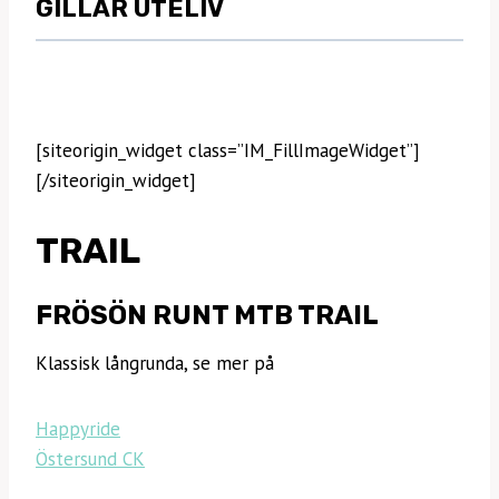
GILLAR UTELIV
[siteorigin_widget class=”IM_FillImageWidget”]
[/siteorigin_widget]
TRAIL
FRÖSÖN RUNT MTB TRAIL
Klassisk långrunda, se mer på
Happyride
Östersund CK