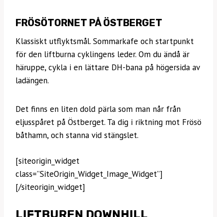
FRÖSÖTORNET PÅ ÖSTBERGET
Klassiskt utflyktsmål. Sommarkafe och startpunkt
för den liftburna cyklingens leder. Om du ändå är
häruppe, cykla i en lättare DH-bana på högersida av
ladängen.
Det finns en liten dold pärla som man når från
eljusspåret på Östberget. Ta dig i riktning mot Frösö
båthamn, och stanna vid stängslet.
[siteorigin_widget
class=”SiteOrigin_Widget_Image_Widget”]
[/siteorigin_widget]
LIFTBUREN DOWNHILL