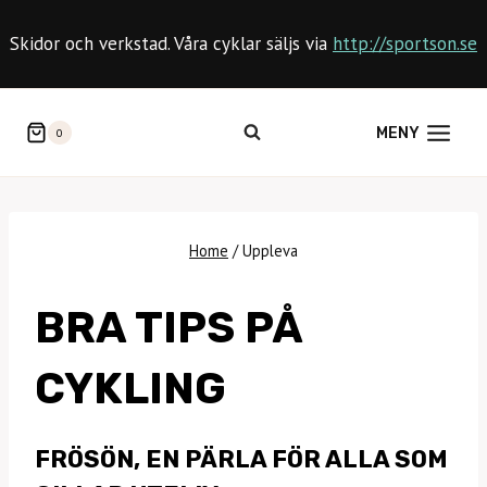
Skip
to
Skidor och verkstad. Våra cyklar säljs via
http://sportson.se
content
MENY
0
Home
/
Uppleva
BRA TIPS PÅ
CYKLING
FRÖSÖN, EN PÄRLA FÖR ALLA SOM