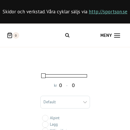
Skip
to
Skidor och verkstad. Våra cyklar säljs via
http://sportson.se
content
MENY
0
kr
-
Minimum Price
Maximum Price
Sort Products
Alpint
Lagg