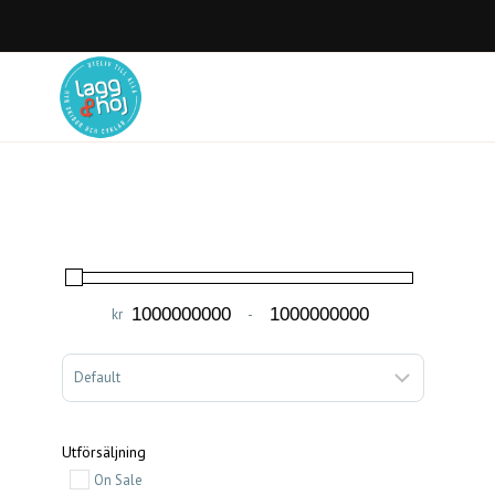
Skip
to
content
kr
-
Minimum Price
Maximum Price
Sort Products
Utförsäljning
On Sale