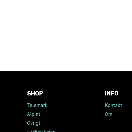
SHOP
INFO
Telemark
Kontakt
Alpint
Om
Övrigt
Utförsäljning