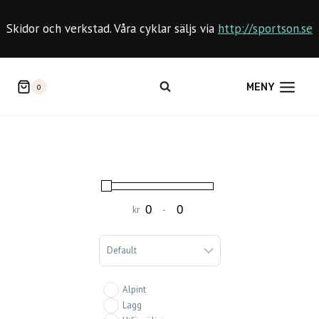
Skip
to
Skidor och verkstad. Våra cyklar säljs via
http://sportson.se
content
MENY
0
kr
-
Minimum Price
Maximum Price
Sort Products
Alpint
Lagg