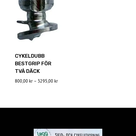
CYKELDUBB
BESTGRIP FÖR
TVÅ DÄCK
Prisintervall:
800,00
kr
–
3295,00
kr
800,00 kr
till
3295,00 kr