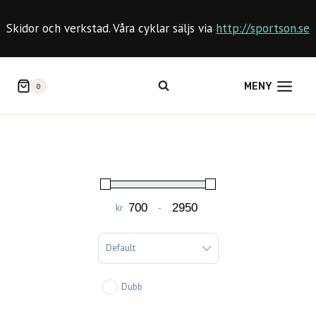
Skip
to
Skidor och verkstad. Våra cyklar säljs via
http://sportson.se
content
MENY
0
kr
-
Minimum Price
Maximum Price
Sort Products
Dubb