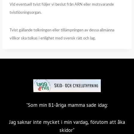
Vid eventuell tvist följer vi beslut från ARN eller motsvarande
tvistlösningsorgan.
Tvist gällande tolkningen eller tillämpningen av dessa allmänna
villkor ska tolkas i enlighet med svensk rätt och lag.
"Som min 81-åriga mamma sade idag:
Jag saknar inte mycket i min vardag, förutom att åka
skidor"