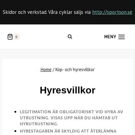
Skip
to
Skidor och verkstad. Våra cyklar säljs via
http://sportson.se
content
MENY
0
Home
/
Köp- och hyresvillkor
Hyresvillkor
LEGITIMATION ÄR OBLIGATORISKT VID HYRA AV
UTRUSTNING. VISAS UPP NÄR DU HÄMTAR UT
HYRUTRUSTNING.
HYRESTAGAREN ÄR SKYLDIG ATT ÅTERLÄMNA