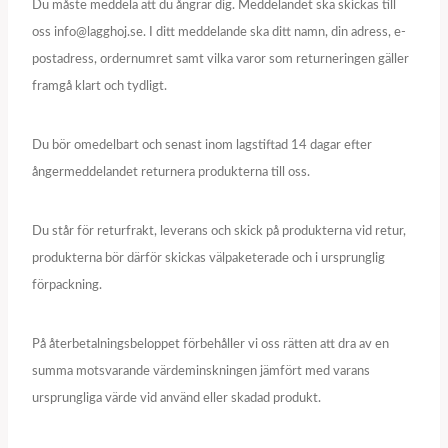
Du måste meddela att du ångrar dig. Meddelandet ska skickas till
oss info@lagghoj.se. I ditt meddelande ska ditt namn, din adress, e-
postadress, ordernumret samt vilka varor som returneringen gäller
framgå klart och tydligt.
Du bör omedelbart och senast inom lagstiftad 14 dagar efter
ångermeddelandet returnera produkterna till oss.
Du står för returfrakt, leverans och skick på produkterna vid retur,
produkterna bör därför skickas välpaketerade och i ursprunglig
förpackning.
På återbetalningsbeloppet förbehåller vi oss rätten att dra av en
summa motsvarande värdeminskningen jämfört med varans
ursprungliga värde vid använd eller skadad produkt.